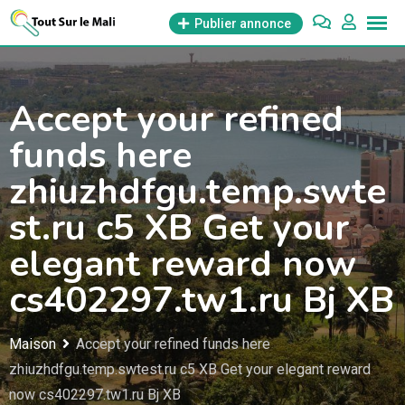
Aller
Publier annonce
au
contenu
Accept your refined
funds here
zhiuzhdfgu.temp.swte
st.ru c5 XB Get your
elegant reward now
cs402297.tw1.ru Bj XB
Maison
Accept your refined funds here
zhiuzhdfgu.temp.swtest.ru c5 XB Get your elegant reward
now cs402297.tw1.ru Bj XB