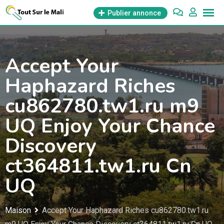
Aller
Publier annonce
au
contenu
Accept Your
Haphazard Riches
cu862780.tw1.ru m9
UQ Enjoy Your Chance
Discovery
ct364811.tw1.ru Cn
UQ
Maison
Accept Your Haphazard Riches cu862780.tw1.ru