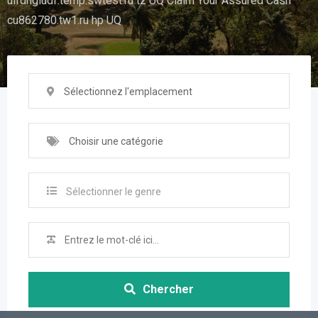
uifdhgiudf.temp.swtest.ru tz UQ Claim Your Assured Cash
cu862780.tw1.ru hp UQ
Sélectionnez l'emplacement
Choisir une catégorie
Sélectionner le genre
Chercher