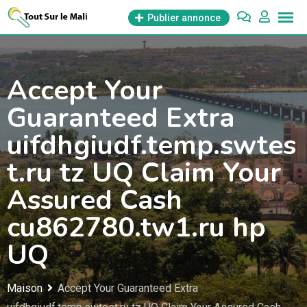
Aller
Publier annonce
au
contenu
Accept Your
Guaranteed Extra
uifdhgiudf.temp.swtes
t.ru tz UQ Claim Your
Assured Cash
cu862780.tw1.ru hp
UQ
Maison
Accept Your Guaranteed Extra