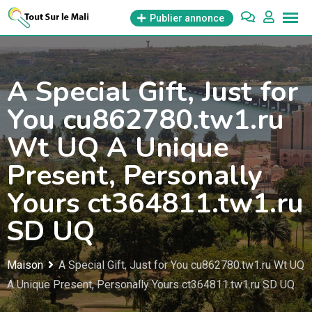
Aller
Publier annonce
au
contenu
A Special Gift, Just for
You cu862780.tw1.ru
Wt UQ A Unique
Present, Personally
Yours ct364811.tw1.ru
SD UQ
Maison
A Special Gift, Just for You cu862780.tw1.ru Wt UQ
A Unique Present, Personally Yours ct364811.tw1.ru SD UQ