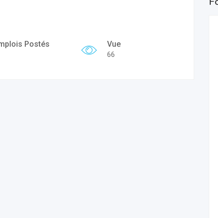
F
mplois Postés
Vue
66