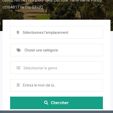
cu862780.tw1.ru kC UQ Take Out Your Table Game Funds
ct364811.tw1.ru G3 UQ
Sélectionnez l'emplacement
Choisir une catégorie
Sélectionner le genre
Chercher