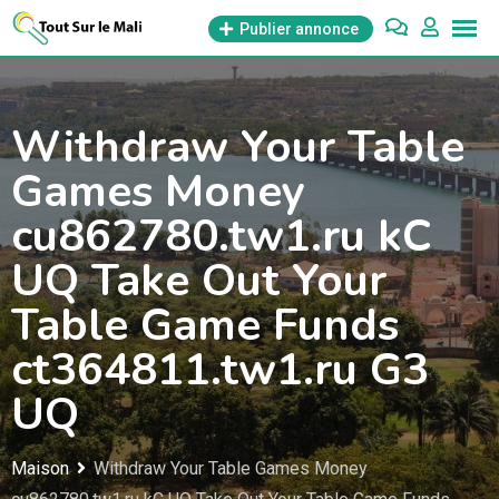
Aller
Publier annonce
au
contenu
Withdraw Your Table
Games Money
cu862780.tw1.ru kC
UQ Take Out Your
Table Game Funds
ct364811.tw1.ru G3
UQ
Maison
Withdraw Your Table Games Money