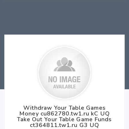
Withdraw Your Table Games
Money cu862780.tw1.ru kC UQ
Take Out Your Table Game Funds
ct364811.tw1.ru G3 UQ