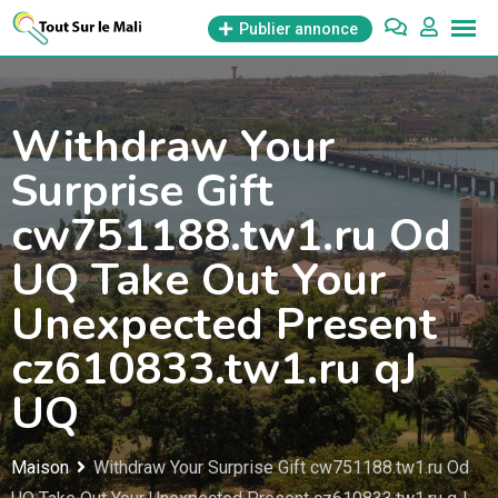
Aller
Publier annonce
au
contenu
Withdraw Your
Surprise Gift
cw751188.tw1.ru Od
UQ Take Out Your
Unexpected Present
cz610833.tw1.ru qJ
UQ
Maison
Withdraw Your Surprise Gift cw751188.tw1.ru Od