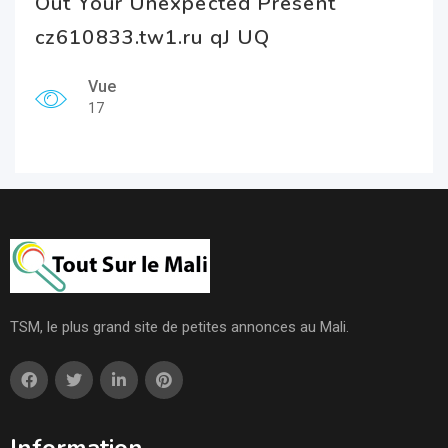
Out Your Unexpected Present
cz610833.tw1.ru qJ UQ
Vue
17
TSM, le plus grand site de petites annonces au Mali.