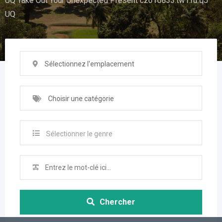
UQ Take Out Your Unexpected Present cz610833.tw1.ru qJ
UQ
Sélectionnez l'emplacement
Choisir une catégorie
Sélectionner le genre
Chercher