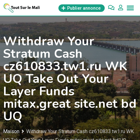
Aller
Publier annonce
au
contenu
Withdraw Your
Stratum Cash
cz610833.tw1.ru WK
UQ Take Out Your
Layer Funds
mitax.great site.net bd
UQ
Maison
Withdraw Your Stratum Cash cz610833.tw1.ru WK