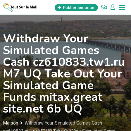
Aller
Publier annonce
au
contenu
Withdraw Your
Simulated Games
Cash cz610833.tw1.ru
M7 UQ Take Out Your
Simulated Game
Funds mitax.great
site.net 6b UQ
Maison
Withdraw Your Simulated Games Cash