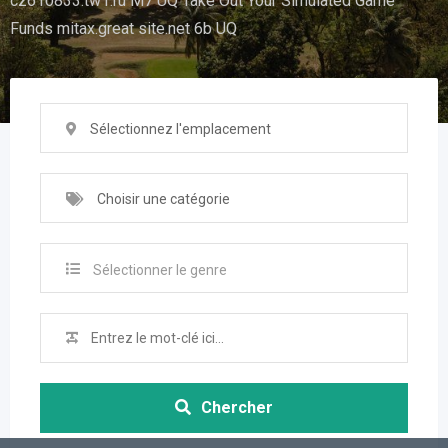
cz610833.tw1.ru M7 UQ Take Out Your Simulated Game
Funds mitax.great site.net 6b UQ
Sélectionnez l'emplacement
Choisir une catégorie
Sélectionner le genre
Chercher