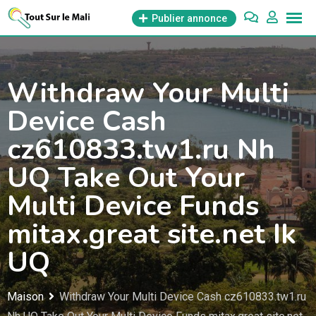
Aller
Publier annonce
au
contenu
Withdraw Your Multi
Device Cash
cz610833.tw1.ru Nh
UQ Take Out Your
Multi Device Funds
mitax.great site.net Ik
UQ
Maison
Withdraw Your Multi Device Cash cz610833.tw1.ru