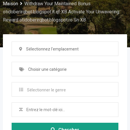
Maison
Withdraw Your Maintained Bonus
otidoberirqbot.blogspot.it qf XB Activate Your Unwavering
Reward otidoberirqbot.blogspot.ro Sn XB
Sélectionnez l'emplacement
Choisir une catégorie
Sélectionner le genre
Chercher