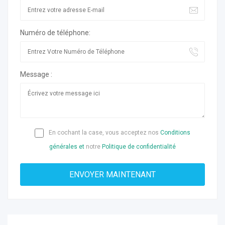
Numéro de téléphone:
Message :
En cochant la case, vous acceptez nos
Conditions
générales et
notre
Politique de confidentialité