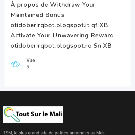
À propos de Withdraw Your
Maintained Bonus
otidoberirqbot.blogspot.it qf XB
Activate Your Unwavering Reward
otidoberirqbot.blogspot.ro Sn XB
Vue
8
TSM, le plus grand site de petites annonces au Mali.