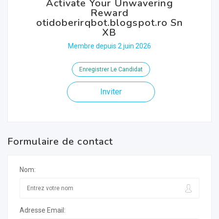
Activate Your Unwavering
Reward
otidoberirqbot.blogspot.ro Sn
XB
Membre depuis 2 juin 2026
Enregistrer Le Candidat
Inviter
Formulaire de contact
Nom:
Adresse Email: