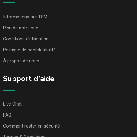
Informations sur TSM
Plan de notre site
Conditions d’utilisation
Politique de confidentialité
À propos de nous
Support d’aide
Live Chat
FAQ
Comment rester en sécurité