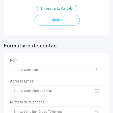
Enregistrer Le Candidat
Inviter
Formulaire de contact
Nom:
Adresse Email:
Numéro de téléphone: