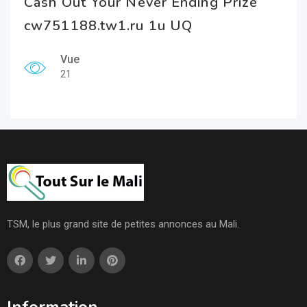
Cash Out Your Never Ending Prize
cw751188.tw1.ru 1u UQ
Vue
21
TSM, le plus grand site de petites annonces au Mali.