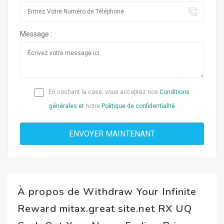
Message :
En cochant la case, vous acceptez nos
Conditions
générales et
notre
Politique de confidentialité
À propos de Withdraw Your Infinite
Reward mitax.great site.net RX UQ