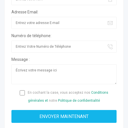
Adresse Email:
Numéro de téléphone:
Message :
En cochant la case, vous acceptez nos
Conditions
générales et
notre
Politique de confidentialité