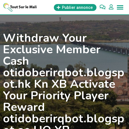
Aller
Publier annonce
au
contenu
Withdraw Your
Exclusive Member
Cash
otidoberirqbot.blogsp
ot.hk Kn XB Activate
Your Priority Player
Reward
otidoberirqbot.blogsp