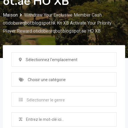
ot.ae HO XB
Maison
Withdraw Your Exclusive Member Cash
otidoberirqbot.blogspot.hk Kn XB Activate Your Priority
Player Reward otidoberirqbot.blogspot.ae HO XB
Sélectionnez l'emplacement
Choisir une catégorie
Sélectionner le genre