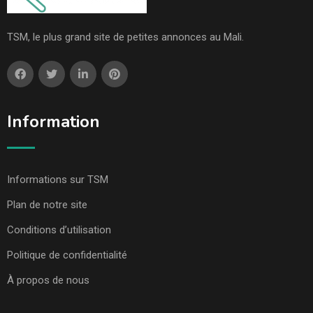
TSM, le plus grand site de petites annonces au Mali.
Information
Informations sur TSM
Plan de notre site
Conditions d’utilisation
Politique de confidentialité
À propos de nous