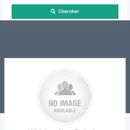
Chercher