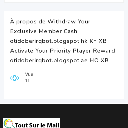
À propos de Withdraw Your
Exclusive Member Cash
otidoberirqbot.blogspot.hk Kn XB
Activate Your Priority Player Reward
otidoberirqbot.blogspot.ae HO XB
Vue
11