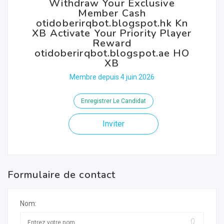
Withdraw Your Exclusive
Member Cash
otidoberirqbot.blogspot.hk Kn
XB Activate Your Priority Player
Reward
otidoberirqbot.blogspot.ae HO
XB
Membre depuis 4 juin 2026
Enregistrer Le Candidat
Inviter
Formulaire de contact
Nom: