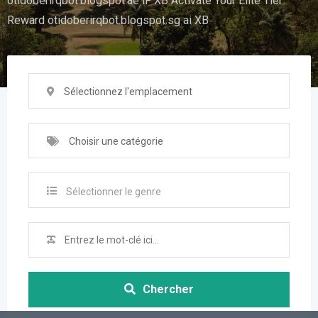
otidoberirqbot.blogspot.ae lF XB Activate Your Elite Tier
Reward otidoberirqbot.blogspot.sg ai XB
Sélectionnez l'emplacement
Choisir une catégorie
Sélectionner le genre
Chercher