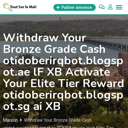
Aller
Publier annonce
au
contenu
Withdraw Your
Bronze Grade Cash
otidoberirqbot.blogsp
ot.ae lF XB Activate
Your Elite Tier Reward
otidoberirqbot.blogsp
ot.sg ai XB
Maison
Withdraw Your Bronze Grade Cash