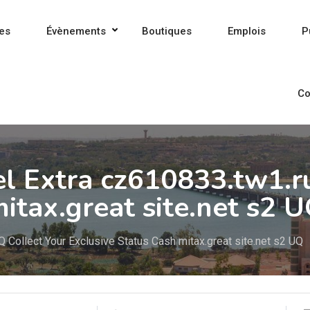
es
Évènements
Boutiques
Emplois
P
Co
l Extra cz610833.tw1.r
itax.great site.net s2 
 Collect Your Exclusive Status Cash mitax.great site.net s2 UQ