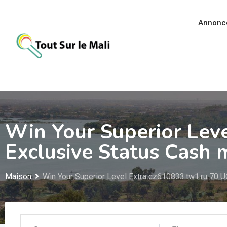
Aller
au
Annonc
contenu
Win Your Superior Leve
Exclusive Status Cash m
Maison
Win Your Superior Level Extra cz610833.tw1.ru 70 UQ