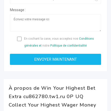
Message :
En cochant la case, vous acceptez nos
Conditions
générales et
notre
Politique de confidentialité
À propos de Win Your Highest Bet
Extra cu862780.tw1.ru 0P UQ
Collect Your Highest Wager Money