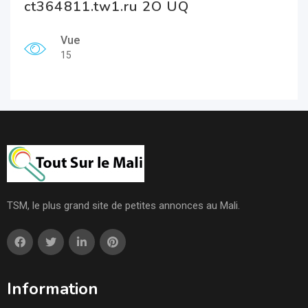
ct364811.tw1.ru 2O UQ
Vue
15
TSM, le plus grand site de petites annonces au Mali.
Information