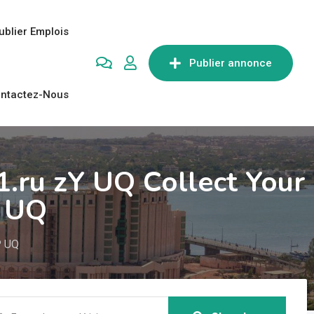
ublier Emplois
Publier annonce
ntactez-Nous
.ru zY UQ Collect Your
P UQ
P UQ