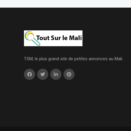
TSM, le plus grand site de petites annonces au Mali.