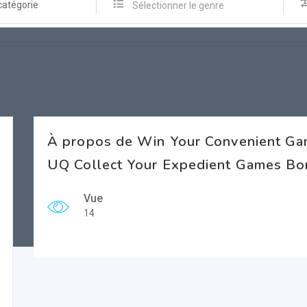
catégorie
Sélectionner le genre
À propos de Win Your Convenient Ga
UQ Collect Your Expedient Games Bon
Vue
14