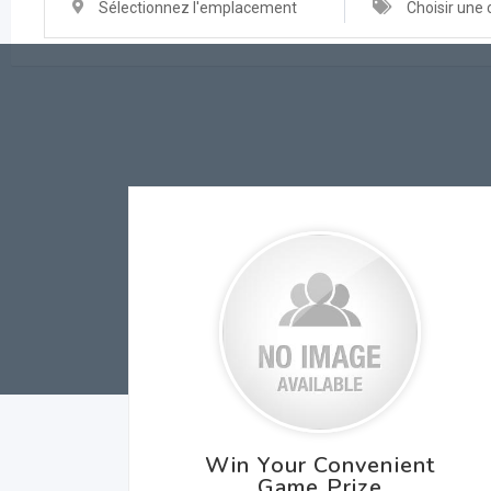
Sélectionnez l'emplacement
Choisir une 
Win Your Convenient
Game Prize