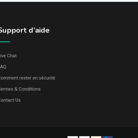
Support d’aide
ive Chat
FAQ
omment rester en sécurité
ermes & Conditions
Contact Us