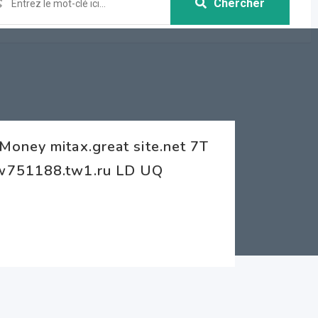
Chercher
oney mitax.great site.net 7T
cw751188.tw1.ru LD UQ