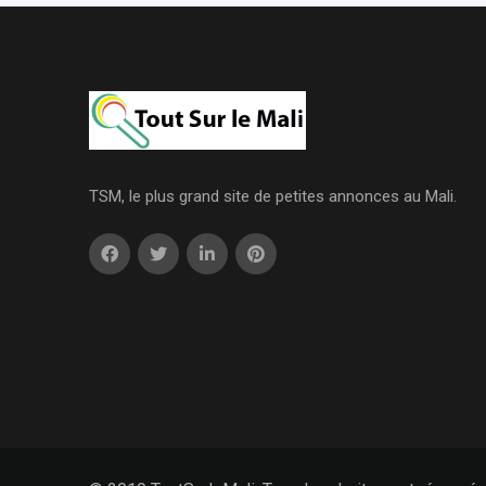
TSM, le plus grand site de petites annonces au Mali.