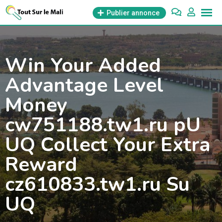
Aller
Publier annonce
au
contenu
Win Your Added
Advantage Level
Money
cw751188.tw1.ru pU
UQ Collect Your Extra
Reward
cz610833.tw1.ru Su
UQ