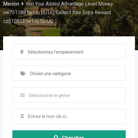
Maison
Win Your Added Advantage Level Money
cw751188.tw1.ru pU UQ Collect Your Extra Reward
cz610833.tw1.ru Su UQ
Sélectionnez l'emplacement
Choisir une catégorie
Sélectionner le genre
Chercher