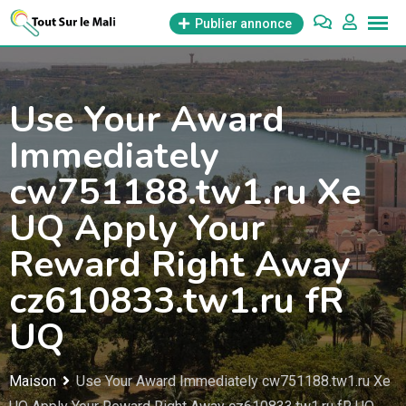
Aller
Publier annonce
au
contenu
Use Your Award
Immediately
cw751188.tw1.ru Xe
UQ Apply Your
Reward Right Away
cz610833.tw1.ru fR
UQ
Maison
Use Your Award Immediately cw751188.tw1.ru Xe