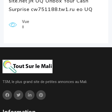
site.net jR UQ Unbox Your Cash
Surprise cw751188.tw1.ru eo UQ
Vue
8
TSM, le plus grand site de petites annonces au Mali.