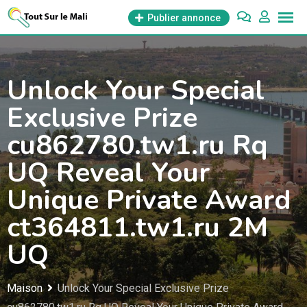
Aller
Publier annonce
au
contenu
Unlock Your Special
Exclusive Prize
cu862780.tw1.ru Rq
UQ Reveal Your
Unique Private Award
ct364811.tw1.ru 2M
UQ
Maison
Unlock Your Special Exclusive Prize