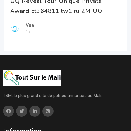
UQ Reveal Your Unique Private
Award ct364811.tw1.ru 2M UQ
Vue
17
TSM, le plus grand site de petites annonces au Mali.