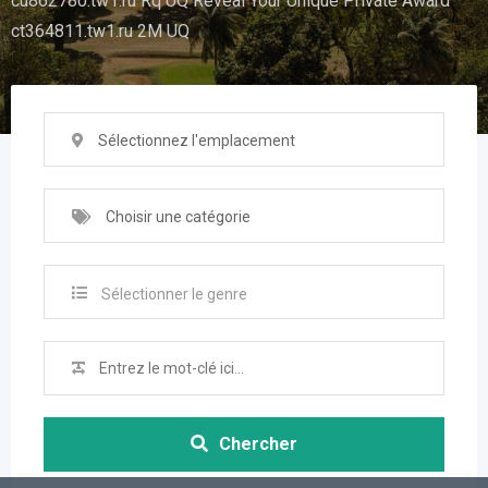
cu862780.tw1.ru Rq UQ Reveal Your Unique Private Award
ct364811.tw1.ru 2M UQ
Sélectionnez l'emplacement
Choisir une catégorie
Sélectionner le genre
Chercher