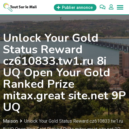
Aller
Publier annonce
au
contenu
Unlock Your Gold
Status Reward
cz610833.tw1.ru 8i
UQ Open Your Gold
Ranked Prize
mitax.great site.net 9P
UQ
Maison
Unlock Your Gold Status Reward cz610833.tw1.ru