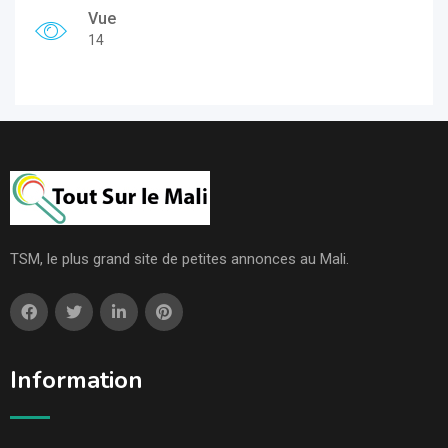
Vue
14
TSM, le plus grand site de petites annonces au Mali.
Information