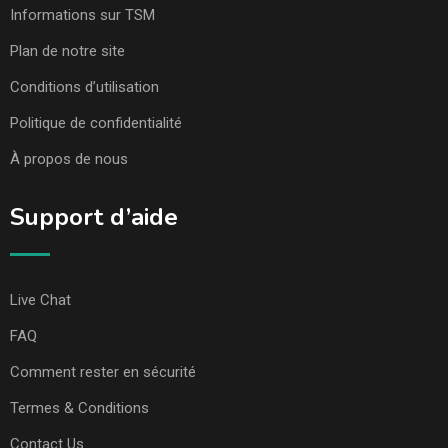
Informations sur TSM
Plan de notre site
Conditions d’utilisation
Politique de confidentialité
À propos de nous
Support d’aide
Live Chat
FAQ
Comment rester en sécurité
Termes & Conditions
Contact Us