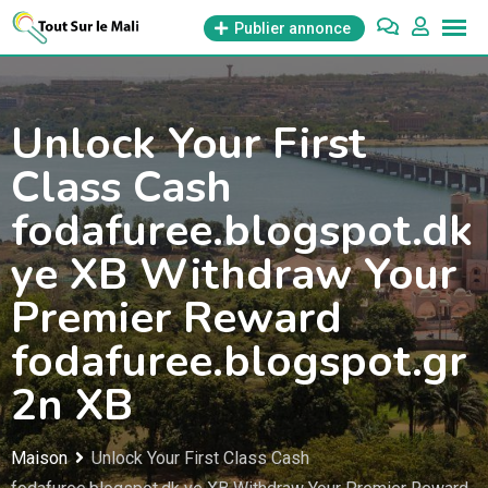
Aller
Publier annonce
au
contenu
Unlock Your First
Class Cash
fodafuree.blogspot.dk
ye XB Withdraw Your
Premier Reward
fodafuree.blogspot.gr
2n XB
Maison
Unlock Your First Class Cash