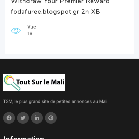
Withdraw Your Premier Reward
fodafuree.blogspot.gr 2n XB
Vue
18
TSM, le plus grand site de petites annonces au Mali.