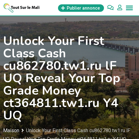
Aller
Publier annonce
au
contenu
Unlock Your First
Class Cash
cu862780.tw1.ru lF
UQ Reveal Your Top
Grade Money
ct364811.tw1.ru Y4
UQ
Maison
Unlock Your First Class Cash cu862780.tw1.ru lF