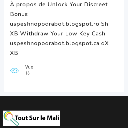
À propos de Unlock Your Discreet
Bonus
uspeshnopodrabot.blogspot.ro Sh
XB Withdraw Your Low Key Cash
uspeshnopodrabot.blogspot.ca dX
XB
Vue
16