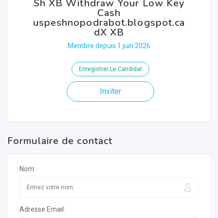
Sh XB Withdraw Your Low Key
Cash
uspeshnopodrabot.blogspot.ca
dX XB
Membre depuis 1 juin 2026
Enregistrer Le Candidat
Inviter
Formulaire de contact
Nom:
Adresse Email: