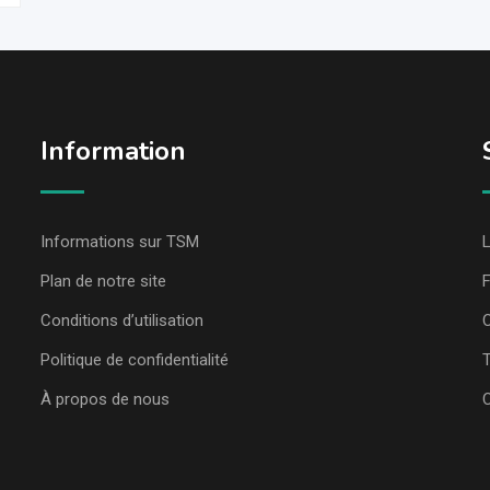
Information
Informations sur TSM
L
Plan de notre site
Conditions d’utilisation
C
Politique de confidentialité
T
À propos de nous