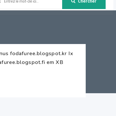
Chercher
us fodafuree.blogspot.kr Ix
furee.blogspot.fi em XB