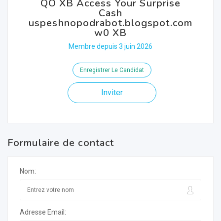
QO XB Access Your Surprise
Cash
uspeshnopodrabot.blogspot.com
w0 XB
Membre depuis 3 juin 2026
Enregistrer Le Candidat
Inviter
Formulaire de contact
Nom:
Adresse Email: