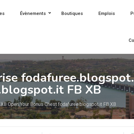
es
Évènements
Boutiques
Emplois
P
Co
rise fodafuree.blogspot
blogspot.it FB XB
8 XB Open Your Bonus Chest fodafuree.blogspot.it FB XB