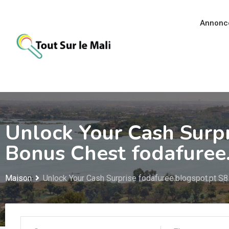
Aller
au
Annonc
contenu
Unlock Your Cash Surp
Bonus Chest fodafuree.
Maison
Unlock Your Cash Surprise fodafuree.blogspot.pt S