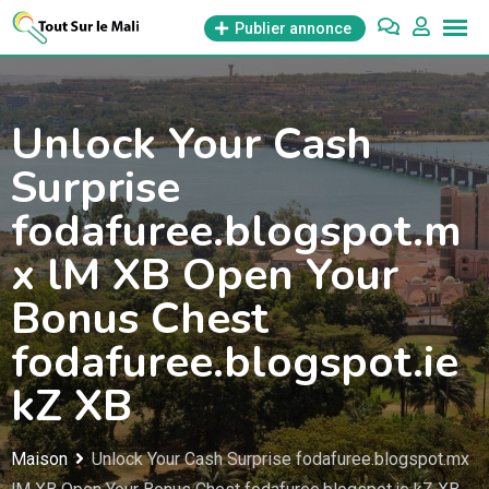
Aller
Publier annonce
au
contenu
Unlock Your Cash
Surprise
fodafuree.blogspot.m
x lM XB Open Your
Bonus Chest
fodafuree.blogspot.ie
kZ XB
Maison
Unlock Your Cash Surprise fodafuree.blogspot.mx