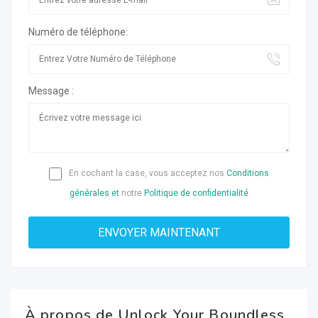
Numéro de téléphone:
Message :
En cochant la case, vous acceptez nos
Conditions
générales et
notre
Politique de confidentialité
À propos de Unlock Your Boundless