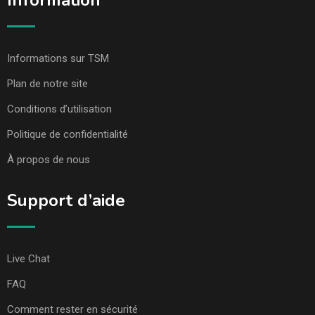
Information
Informations sur TSM
Plan de notre site
Conditions d’utilisation
Politique de confidentialité
À propos de nous
Support d’aide
Live Chat
FAQ
Comment rester en sécurité