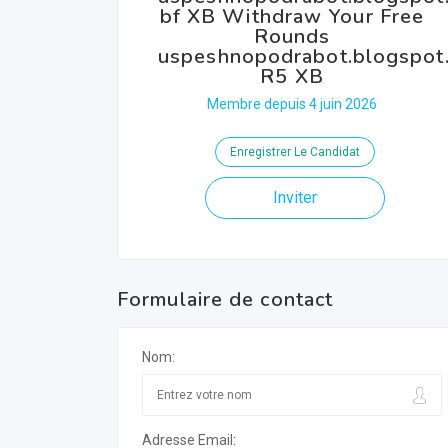
bf XB Withdraw Your Free
Rounds
uspeshnopodrabot.blogspot
R5 XB
Membre depuis 4 juin 2026
Enregistrer Le Candidat
Inviter
Formulaire de contact
Nom:
Adresse Email: