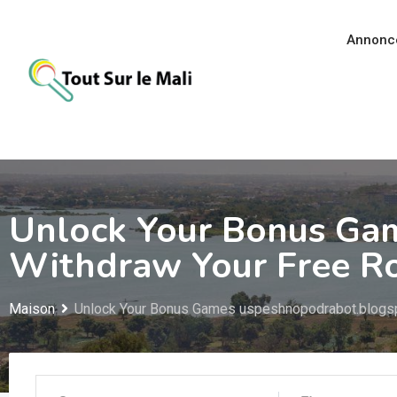
Aller
au
Annonc
contenu
Unlock Your Bonus Gam
Withdraw Your Free R
Maison
Unlock Your Bonus Games uspeshnopodrabot.blogsp