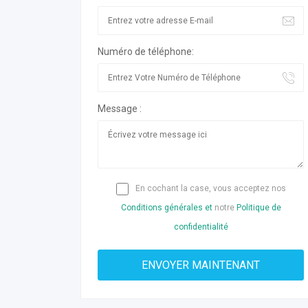
Numéro de téléphone:
Message :
En cochant la case, vous acceptez nos
Conditions générales et
notre
Politique de
confidentialité