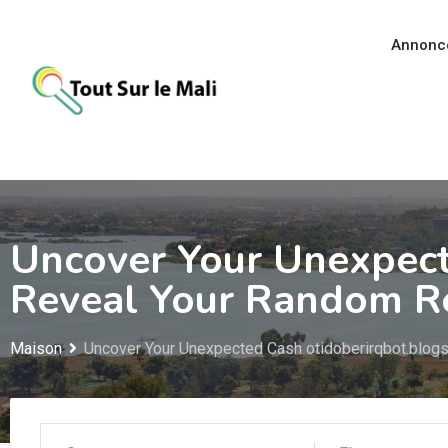
Aller
au
Annonc
contenu
Uncover Your Unexpect
Reveal Your Random R
Maison
Uncover Your Unexpected Cash otidoberirqbot.blog