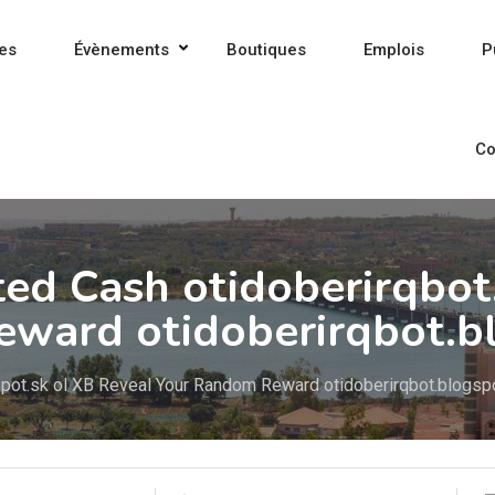
es
Évènements
Boutiques
Emplois
P
Co
ed Cash otidoberirqbot
eward otidoberirqbot.b
spot.sk ol XB Reveal Your Random Reward otidoberirqbot.blogs