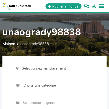
Aller
Publier annonce
au
contenu
unaogrady98838
Maison
unaogrady98838
Sélectionnez l'emplacement
Choisir une catégorie
Sélectionner le genre