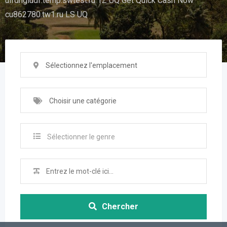
uifdhgiudf.temp.swtest.ru 1Z UQ Get Quick Cash Now
cu862780.tw1.ru LS UQ
Sélectionnez l'emplacement
Choisir une catégorie
Sélectionner le genre
Chercher