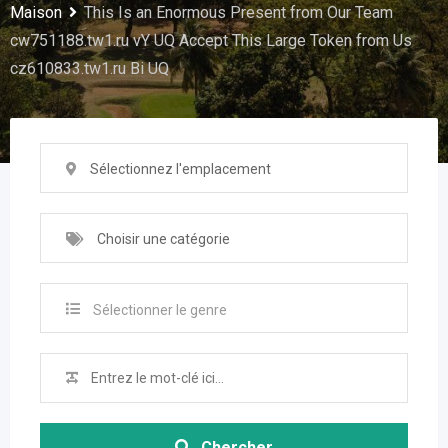
Maison
This Is an Enormous Present from Our Team
cw751188.tw1.ru vY UQ Accept This Large Token from Us
cz610833.tw1.ru Bi UQ
Sélectionnez l'emplacement
Choisir une catégorie
Sélectionner le genre
Chercher