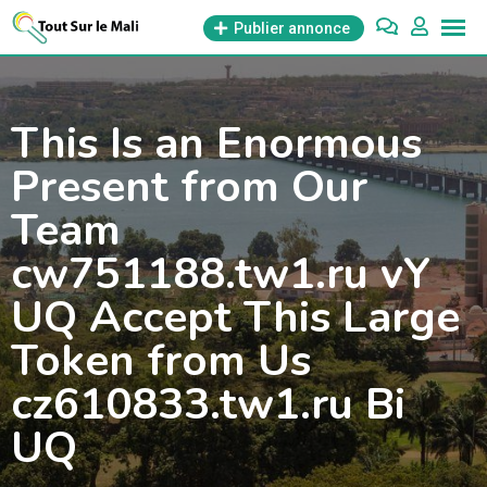
Aller
Publier annonce
au
contenu
This Is an Enormous
Present from Our
Team
cw751188.tw1.ru vY
UQ Accept This Large
Token from Us
cz610833.tw1.ru Bi
UQ