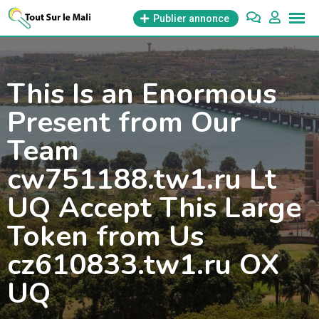
Aller
Publier annonce
au
contenu
This Is an Enormous
Present from Our
Team
cw751188.tw1.ru Lt
UQ Accept This Large
Token from Us
cz610833.tw1.ru OX
UQ