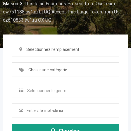
Maison
This Is an Enormous Present from Our Team
cw751188.tw1.ru Lt UQ Accept This Large Token from Us
cz610833.tw1.ru OX UQ
Sélectionnez l'emplacement
Choisir une catégorie
Sélectionner le genre
Chercher