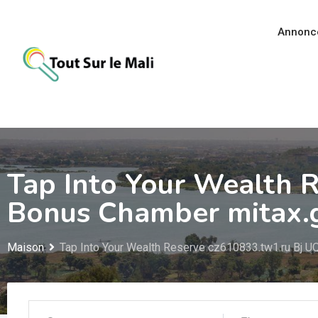
Aller
au
Annonc
contenu
Tap Into Your Wealth 
Bonus Chamber mitax.g
Maison
Tap Into Your Wealth Reserve cz610833.tw1.ru Bj UQ