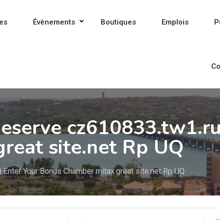
es
Évènements
Boutiques
Emplois
P
Co
Reserve cz610833.tw1.ru
reat site.net Rp UQ
 Enter Your Bonus Chamber mitax.great site.net Rp UQ