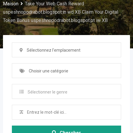
Maison
Take Your Web Cash Reward
uspeshnopodrabot.blogspot.in wd XB Claim Your Digital
Token Bonus uspeshnopodrabot.blogspot.pt iw XB
Sélectionnez l'emplacement
Choisir une catégorie
Sélectionner le genre
Chercher