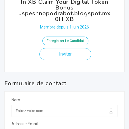
In XB Claim Your Digital Token
Bonus
uspeshnopodrabot.blogspot.mx
0H XB
Membre depuis 1 juin 2026
Enregistrer Le Candidat
Inviter
Formulaire de contact
Nom:
Adresse Email: