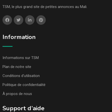
TSM, le plus grand site de petites annonces au Mali.
Information
Informations sur TSM
Plan de notre site
Conditions d’utilisation
Politique de confidentialité
À propos de nous
Support d’aide