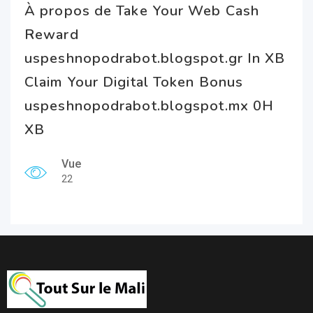
À propos de Take Your Web Cash
Reward
uspeshnopodrabot.blogspot.gr In XB
Claim Your Digital Token Bonus
uspeshnopodrabot.blogspot.mx 0H
XB
Vue
22