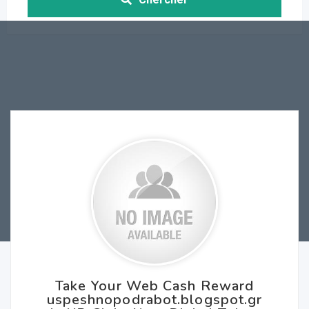
Take Your Web Cash Reward
uspeshnopodrabot.blogspot.gr