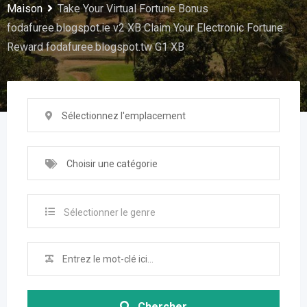
Maison
Take Your Virtual Fortune Bonus
fodafuree.blogspot.ie v2 XB Claim Your Electronic Fortune
Reward fodafuree.blogspot.tw G1 XB
Sélectionnez l'emplacement
Choisir une catégorie
Sélectionner le genre
Chercher