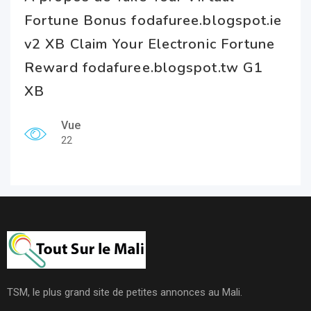
Fortune Bonus fodafuree.blogspot.ie
v2 XB Claim Your Electronic Fortune
Reward fodafuree.blogspot.tw G1
XB
Vue
22
TSM, le plus grand site de petites annonces au Mali.