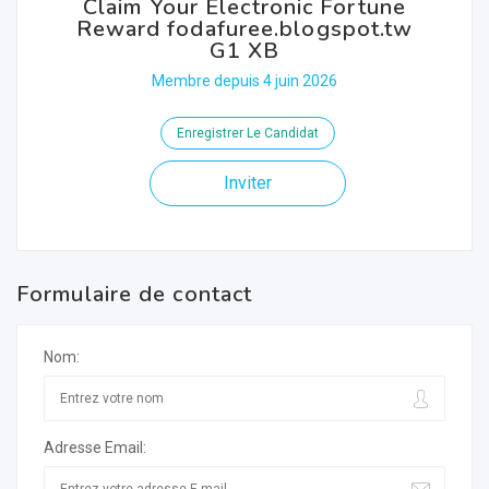
Claim Your Electronic Fortune
Reward fodafuree.blogspot.tw
G1 XB
Membre depuis 4 juin 2026
Enregistrer Le Candidat
Inviter
Formulaire de contact
Nom:
Adresse Email: