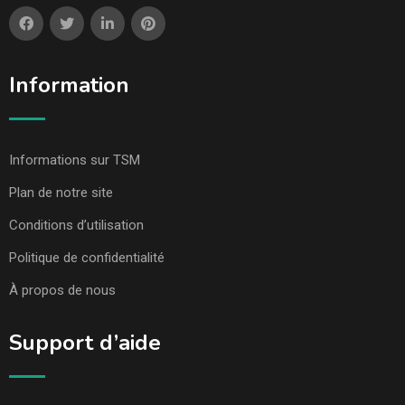
Information
Informations sur TSM
Plan de notre site
Conditions d’utilisation
Politique de confidentialité
À propos de nous
Support d’aide