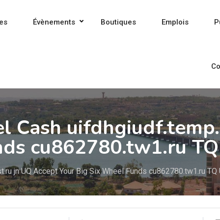
es
Évènements
Boutiques
Emplois
P
Co
 Cash uifdhgiudf.temp.
nds cu862780.tw1.ru T
.ru jn UQ Accept Your Big Six Wheel Funds cu862780.tw1.ru TQ