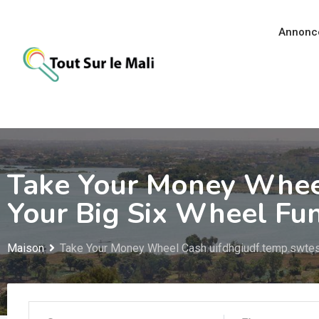
Aller
au
Annonc
contenu
Take Your Money Wheel
Your Big Six Wheel Fu
Maison
Take Your Money Wheel Cash uifdhgiudf.temp.swtest