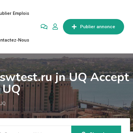
ublier Emplois
Publier annonce
ntactez-Nous
swtest.ru jn UQ Accept
Q UQ
 UQ