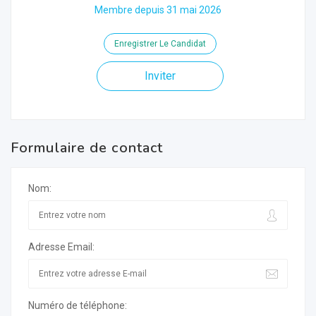
Membre depuis 31 mai 2026
Enregistrer Le Candidat
Inviter
Formulaire de contact
Nom:
Adresse Email:
Numéro de téléphone: