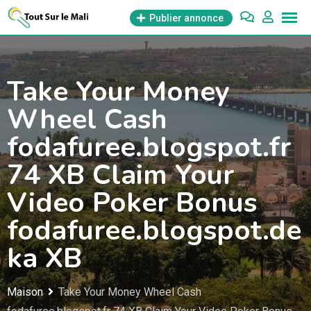
Aller
Publier annonce
au
contenu
Take Your Money
Wheel Cash
fodafuree.blogspot.fr
74 XB Claim Your
Video Poker Bonus
fodafuree.blogspot.de
ka XB
Maison
Take Your Money Wheel Cash