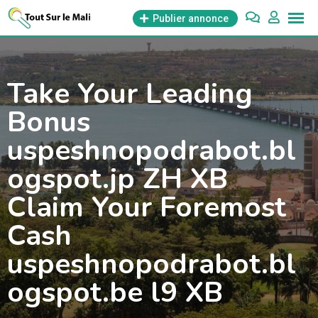
Aller
Publier annonce
au
contenu
Take Your Leading
Bonus
uspeshnopodrabot.bl
ogspot.jp ZH XB
Claim Your Foremost
Cash
uspeshnopodrabot.bl
ogspot.be l9 XB