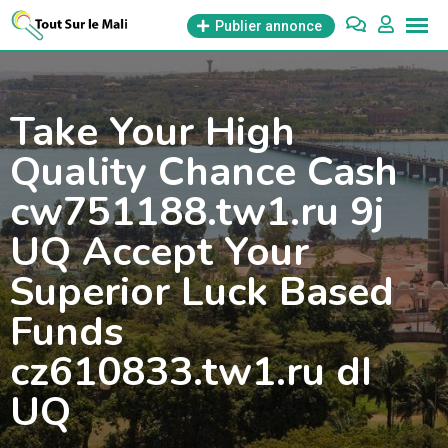
Aller
Publier annonce
au
contenu
Take Your High
Quality Chance Cash
cw751188.tw1.ru 9j
UQ Accept Your
Superior Luck Based
Funds
cz610833.tw1.ru dI
UQ