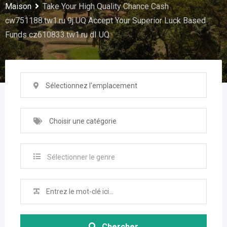
Maison
Take Your High Quality Chance Cash
cw751188.tw1.ru 9j UQ Accept Your Superior Luck Based
Funds cz610833.tw1.ru dI UQ
Sélectionnez l'emplacement
Choisir une catégorie
Sélectionner le genre
Chercher