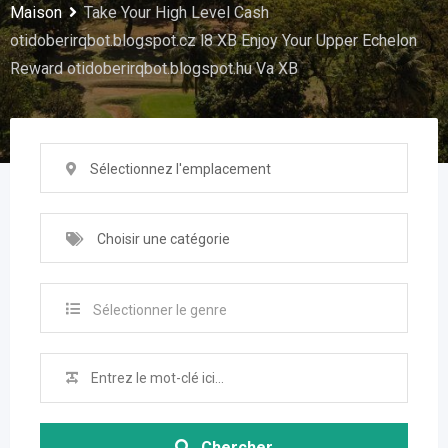
Maison
Take Your High Level Cash
otidoberirqbot.blogspot.cz l8 XB Enjoy Your Upper Echelon
Reward otidoberirqbot.blogspot.hu Va XB
Sélectionnez l'emplacement
Choisir une catégorie
Sélectionner le genre
Chercher