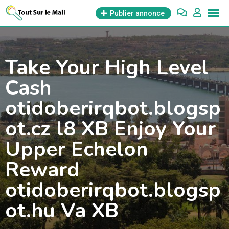
Aller
Publier annonce
au
contenu
Take Your High Level
Cash
otidoberirqbot.blogsp
ot.cz l8 XB Enjoy Your
Upper Echelon
Reward
otidoberirqbot.blogsp
ot.hu Va XB