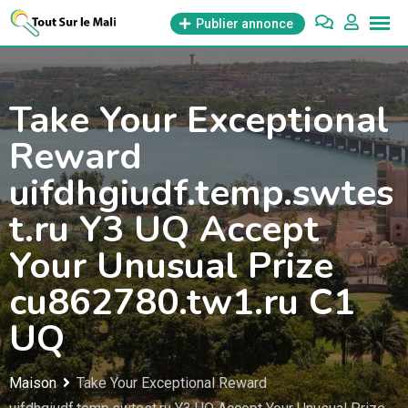
Aller
Publier annonce
au
contenu
Take Your Exceptional
Reward
uifdhgiudf.temp.swtes
t.ru Y3 UQ Accept
Your Unusual Prize
cu862780.tw1.ru C1
UQ
Maison
Take Your Exceptional Reward