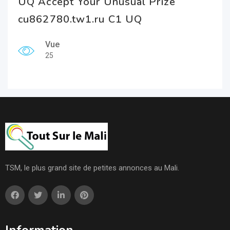
UQ Accept Your Unusual Prize
cu862780.tw1.ru C1 UQ
Vue
25
TSM, le plus grand site de petites annonces au Mali.