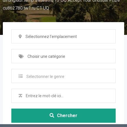
uifdhgiudf.temp.swtest.ru Y3 UQ Accept Your Unusual Prize
cu862780.tw1.ru C1 UQ
Sélectionnez l'emplacement
Choisir une catégorie
Sélectionner le genre
Chercher